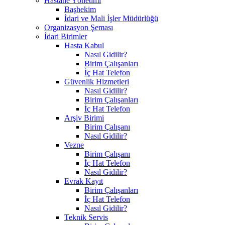
Hastane Yönetimi
Başhekim
İdari ve Mali İşler Müdürlüğü
Organizasyon Şeması
İdari Birimler
Hasta Kabul
Nasıl Gidilir?
Birim Çalışanları
İç Hat Telefon
Güvenlik Hizmetleri
Nasıl Gidilir?
Birim Çalışanları
İç Hat Telefon
Arşiv Birimi
Birim Çalışanı
Nasıl Gidilir?
Vezne
Birim Çalışanı
İç Hat Telefon
Nasıl Gidilir?
Evrak Kayıt
Birim Çalışanları
İç Hat Telefon
Nasıl Gidilir?
Teknik Servis