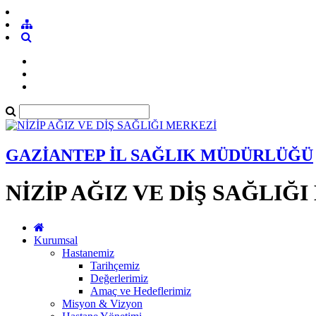
GAZİANTEP İL SAĞLIK MÜDÜRLÜĞÜ
NİZİP AĞIZ VE DİŞ SAĞLIĞ
Kurumsal
Hastanemiz
Tarihçemiz
Değerlerimiz
Amaç ve Hedeflerimiz
Misyon & Vizyon