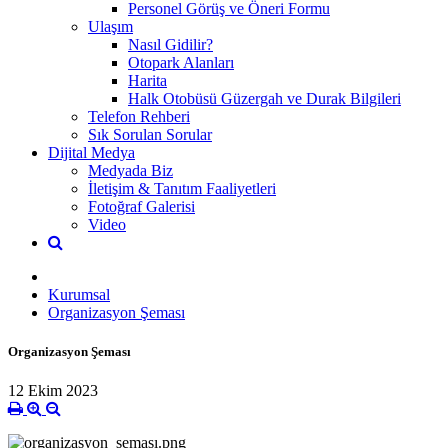
Personel Görüş ve Öneri Formu
Ulaşım
Nasıl Gidilir?
Otopark Alanları
Harita
Halk Otobüsü Güzergah ve Durak Bilgileri
Telefon Rehberi
Sık Sorulan Sorular
Dijital Medya
Medyada Biz
İletişim & Tanıtım Faaliyetleri
Fotoğraf Galerisi
Video
Kurumsal
Organizasyon Şeması
Organizasyon Şeması
12 Ekim 2023