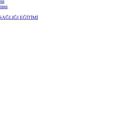
imi
timi
SAĞLIĞI EĞİTİMİ