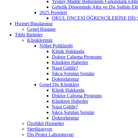
Yeşilay Madde Bağımlılığı Farkındalık Eğit
Gebelik Döneminde Ağız ve Diş Sağlığı Eği
2025 Projeleri
OKUL ÖNCESİ ÖĞRENCİLERİNE DİŞ 
Hizmet Binalarımız
Genel Hastane
Tıbbi Birimler
Kliniklerimiz
Nöbet Polikliniği
Klinik Hakkında
Doktor Çalışma Programı
Klinikten Haberler
Nasıl Gidilir?
Sıkça Sorulan Sorular
Doktorlarımız
Genel Diş Klinikleri
Klinik Hakkında
Doktor Çalışma Programı
Klinikten Haberler
Nasıl Gidilir?
Sıkça Sorulan Sorular
Doktorlarımız
Özellikli Hizmetler
Sterilizasyon
Diş Protez Laboratuvarı