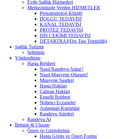
Evde Sağlık Hizmetleri
Merkezimizde Verilen HİZMETLER
Periodontoloji Kliniği
DOLGU TEDAVİSİ
KANAL TEDAVİSİ
PROTEZ TEDAVİSİ
DİŞ ÇEKİMİ TEDAVİSİ
DETARTRAJ(Diş Taşı Temizliği)
Sağlık Turizmi
Şehrimiz
Yönlendirme
Hasta Rehberi
Nasıl Randevu Alınır?
Nasıl Muayene Olurum?
Muayene Saatleri
Hasta Hakları
Çalışan Hakları
Engelli Rehberi
Nöbetçi Eczaneler
Anlaşmalı Kurumlar
Randevu Süreleri
Randevu Al
İletişim & Ulaşım
Öneri ve Görüşleriniz
Hasta Görüş ve Öneri Formu